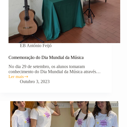
EB António Feijó
Comemoração do Dia Mundial da Música
No dia 29 de setembro, os alunos tomaram
conhecimento do Dia Mundial da Música através…
Ler mais
Comemoração
Outubro 3, 2023
do
Dia
Mundial
da
Música