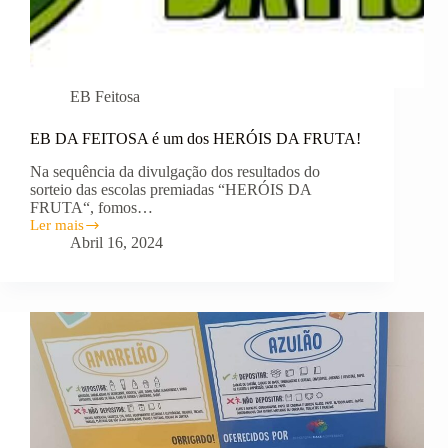
EB Feitosa
EB DA FEITOSA é um dos HERÓIS DA FRUTA!
Na sequência da divulgação dos resultados do
sorteio das escolas premiadas “HERÓIS DA
FRUTA“, fomos…
Ler mais
EB
Abril 16, 2024
DA
FEITOSA
é
um
dos
HERÓIS
DA
FRUTA!