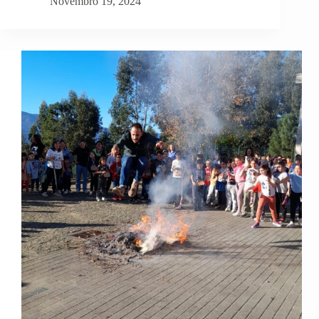
Novembro 19, 2024
DA
FEITOSA
ASSINALA
O
“NOVEMBRO
AZUL”