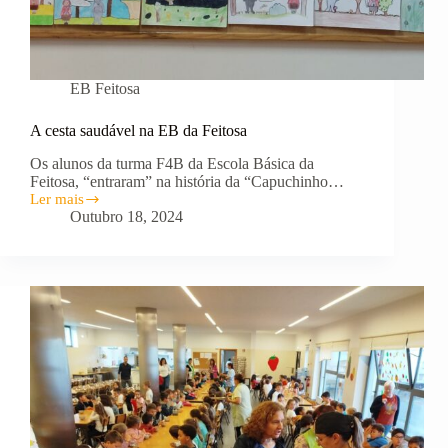
EB Feitosa
A cesta saudável na EB da Feitosa
Os alunos da turma F4B da Escola Básica da
Feitosa, “entraram” na história da “Capuchinho…
Ler mais
A
Outubro 18, 2024
cesta
saudável
na
EB
da
Feitosa