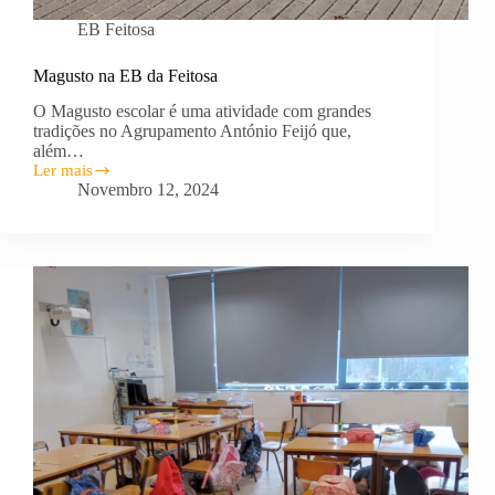
EB Feitosa
Magusto na EB da Feitosa
O Magusto escolar é uma atividade com grandes
tradições no Agrupamento António Feijó que,
além…
Ler mais
Magusto
Novembro 12, 2024
na
EB
da
Feitosa