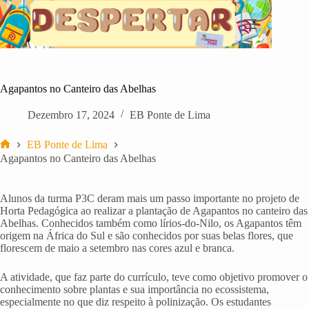
Pular
para
o
conteúdo
Agapantos no Canteiro das Abelhas
Dezembro 17, 2024
EB Ponte de Lima
EB Ponte de Lima
Início
Agapantos no Canteiro das Abelhas
Alunos da turma P3C deram mais um passo importante no projeto de
Horta Pedagógica ao realizar a plantação de Agapantos no canteiro das
Abelhas. Conhecidos também como lírios-do-Nilo, os Agapantos têm
origem na África do Sul e são conhecidos por suas belas flores, que
florescem de maio a setembro nas cores azul e branca.
A atividade, que faz parte do currículo, teve como objetivo promover o
conhecimento sobre plantas e sua importância no ecossistema,
especialmente no que diz respeito à polinização. Os estudantes